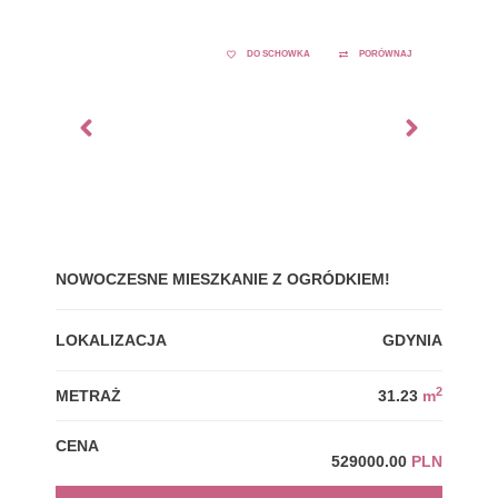
DO SCHOWKA
PORÓWNAJ
NOWOCZESNE MIESZKANIE Z OGRÓDKIEM!
GDY
LOKALIZACJA
GDYNIA
LOK
2
METRAŻ
31.23
m
MET
CENA
CEN
529000.00
PLN