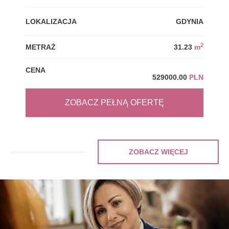
LOKALIZACJA
GDYNIA
LOK
2
METRAŻ
31.23
m
MET
CENA
CEN
529000.00
PLN
ZOBACZ PEŁNĄ OFERTĘ
ZOBACZ WIĘCEJ