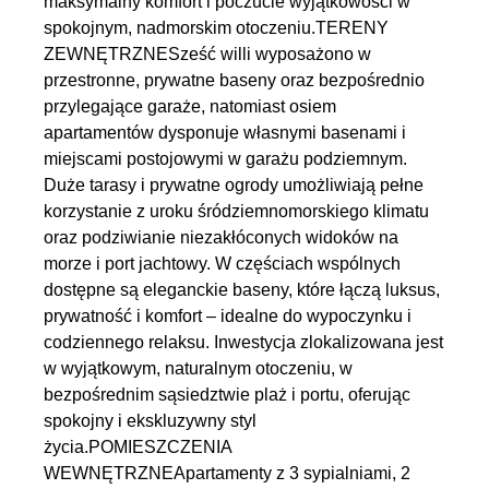
maksymalny komfort i poczucie wyjątkowości w
spokojnym, nadmorskim otoczeniu.TERENY
ZEWNĘTRZNESześć willi wyposażono w
przestronne, prywatne baseny oraz bezpośrednio
przylegające garaże, natomiast osiem
apartamentów dysponuje własnymi basenami i
miejscami postojowymi w garażu podziemnym.
Duże tarasy i prywatne ogrody umożliwiają pełne
korzystanie z uroku śródziemnomorskiego klimatu
oraz podziwianie niezakłóconych widoków na
morze i port jachtowy. W częściach wspólnych
dostępne są eleganckie baseny, które łączą luksus,
prywatność i komfort – idealne do wypoczynku i
codziennego relaksu. Inwestycja zlokalizowana jest
w wyjątkowym, naturalnym otoczeniu, w
bezpośrednim sąsiedztwie plaż i portu, oferując
spokojny i ekskluzywny styl
życia.POMIESZCZENIA
WEWNĘTRZNEApartamenty z 3 sypialniami, 2