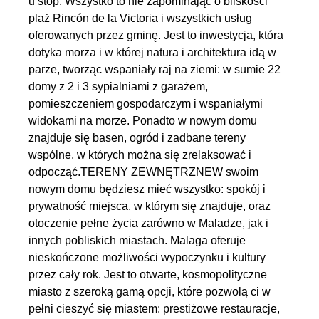
u stóp. Wszystko to nie zapominając o bliskości
plaż Rincón de la Victoria i wszystkich usług
oferowanych przez gminę. Jest to inwestycja, która
dotyka morza i w której natura i architektura idą w
parze, tworząc wspaniały raj na ziemi: w sumie 22
domy z 2 i 3 sypialniami z garażem,
pomieszczeniem gospodarczym i wspaniałymi
widokami na morze. Ponadto w nowym domu
znajduje się basen, ogród i zadbane tereny
wspólne, w których można się zrelaksować i
odpocząć.TERENY ZEWNĘTRZNEW swoim
nowym domu będziesz mieć wszystko: spokój i
prywatność miejsca, w którym się znajduje, oraz
otoczenie pełne życia zarówno w Maladze, jak i
innych pobliskich miastach. Malaga oferuje
nieskończone możliwości wypoczynku i kultury
przez cały rok. Jest to otwarte, kosmopolityczne
miasto z szeroką gamą opcji, które pozwolą ci w
pełni cieszyć się miastem: prestiżowe restauracje,