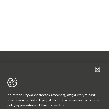
OFERTA
SOCIAL MEDIA
DANE FIRMOWE
Na strona używa ciasteczek (cookies), dzięki którym nasz
serwis może działać lepiej. Jeśli chcesz zapoznać się z naszą
POLUBIONYCH (0 / 10)
polityką prywatności kliknij na
ten link.