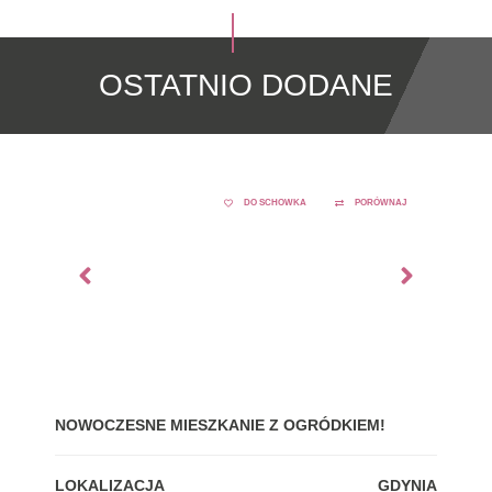
OSTATNIO DODANE
DO SCHOWKA
PORÓWNAJ
NOWOCZESNE MIESZKANIE Z OGRÓDKIEM!
GDY
LOKALIZACJA
GDYNIA
LOK