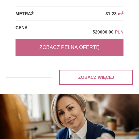
2
METRAŻ
31.23
m
MET
CENA
CEN
529000.00
PLN
ZOBACZ PEŁNĄ OFERTĘ
ZOBACZ WIĘCEJ