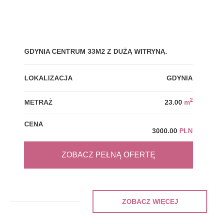
GDYNIA CENTRUM 33M2 Z DUŻĄ WITRYNĄ.
SŁO
200
LOKALIZACJA
GDYNIA
LOK
2
METRAŻ
23.00
m
MET
CENA
3000.00
PLN
CEN
ZOBACZ PEŁNĄ OFERTĘ
ZOBACZ WIĘCEJ