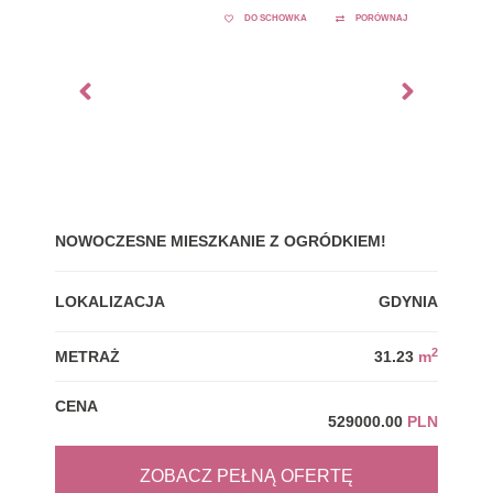
DO SCHOWKA
PORÓWNAJ
NOWOCZESNE MIESZKANIE Z OGRÓDKIEM!
GDY
LOKALIZACJA
GDYNIA
LOK
2
METRAŻ
31.23
m
MET
CENA
CEN
529000.00
PLN
ZOBACZ PEŁNĄ OFERTĘ