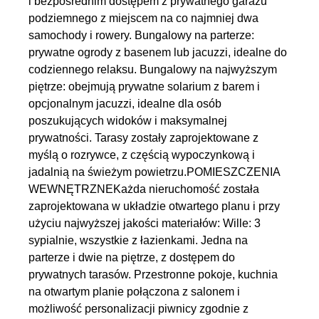
i bezpośrednim dostępem z prywatnego garażu
podziemnego z miejscem na co najmniej dwa
samochody i rowery. Bungalowy na parterze:
prywatne ogrody z basenem lub jacuzzi, idealne do
codziennego relaksu. Bungalowy na najwyższym
piętrze: obejmują prywatne solarium z barem i
opcjonalnym jacuzzi, idealne dla osób
poszukujących widoków i maksymalnej
prywatności. Tarasy zostały zaprojektowane z
myślą o rozrywce, z częścią wypoczynkową i
jadalnią na świeżym powietrzu.POMIESZCZENIA
WEWNĘTRZNEKażda nieruchomość została
zaprojektowana w układzie otwartego planu i przy
użyciu najwyższej jakości materiałów: Wille: 3
sypialnie, wszystkie z łazienkami. Jedna na
parterze i dwie na piętrze, z dostępem do
prywatnych tarasów. Przestronne pokoje, kuchnia
na otwartym planie połączona z salonem i
możliwość personalizacji piwnicy zgodnie z