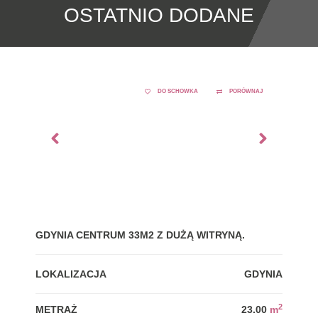
OSTATNIO DODANE
DO SCHOWKA
PORÓWNAJ
GDYNIA CENTRUM 33M2 Z DUŻĄ WITRYNĄ.
SŁO
200
LOKALIZACJA
GDYNIA
LOK
2
METRAŻ
23.00
m