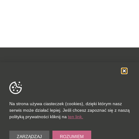
OFERTA
SOCIAL MEDIA
DANE FIRMOWE
Na strona używa ciasteczek (cookies), dzięki którym nasz
serwis może działać lepiej. Jeśli chcesz zapoznać się z naszą
POLUBIONYCH (0 / 10)
polityką prywatności kliknij na
ten link.
PORÓWNAJ (0 / 5)
© 2023
ZARZĄDZAJ
ROZUMIEM