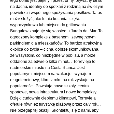
tego domu jest piękny i przestronny, prywatny taras
na dachu, idealny do spotkań z rodziną na świeżym
powietrzu i wspólnego spożywania posiłków. Taras
może służyć jako letnia kuchnia, część
wypoczynkowa lub miejsce do grillowania.. .
Bungalow znajduje się w osiedlu Jardín del Mar. To
ogrodzony kompleks z basenem i zewnętrznym
parkingiem dla mieszkańców. To bardzo atrakcyjna
okolica do życia – cicha, dobrze skomunikowana,
ze wszystkim, co niezbędne w pobliżu, a morze
oddalone zaledwie o kilka minut.. . Torrevieja to
nadmorskie miasto na Costa Blanca. Jest
popularnym miejscem na wakacje i wynajem
długoterminowy, które z roku na rok zyskuje na
popularności. Powstają nowe szkoły, centra
sportowe, nowa infrastruktura i nowe kompleksy.
Dzięki cudownie ciepłemu klimatowi, Torrevieja
oferuje również turystykę plażową przez cały rok.. .
Nie przegap tej okazji! Skontaktuj się z nami, aby