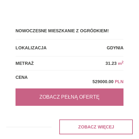
NOWOCZESNE MIESZKANIE Z OGRÓDKIEM!
GDY
LOKALIZACJA
GDYNIA
LOK
2
METRAŻ
31.23
m
MET
CENA
CEN
529000.00
PLN
ZOBACZ PEŁNĄ OFERTĘ
ZOBACZ WIĘCEJ