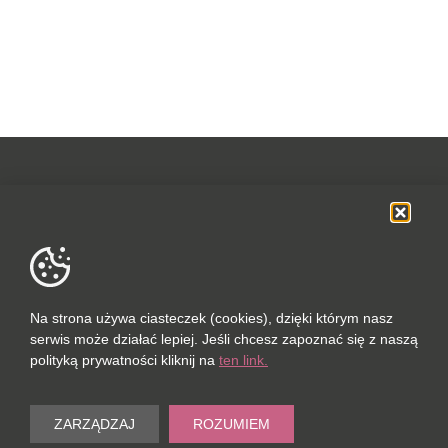
OFERTA
SOCIAL MEDIA
DANE FIRMOWE
Na strona używa ciasteczek (cookies), dzięki którym nasz
serwis może działać lepiej. Jeśli chcesz zapoznać się z naszą
POLUBIONYCH (0 / 10)
polityką prywatności kliknij na
ten link.
PORÓWNAJ (0 / 5)
© 2023
ZARZĄDZAJ
ROZUMIEM
Wyczyść
PORT-REAL ESTATE SP. Z O.O.