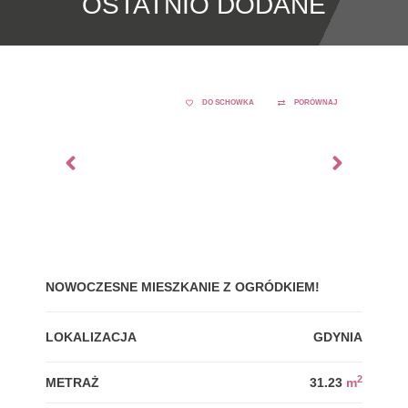
OSTATNIO DODANE
DO SCHOWKA
PORÓWNAJ
NOWOCZESNE MIESZKANIE Z OGRÓDKIEM!
GDY
LOKALIZACJA
GDYNIA
LOK
2
METRAŻ
31.23
m
MET