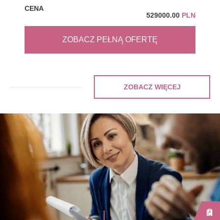
CENA
CEN
529000.00
PLN
ZOBACZ PEŁNĄ OFERTĘ
ZOBACZ WIĘCEJ