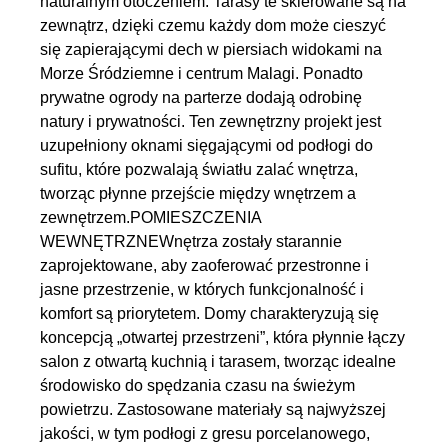
naturalnym otoczeniem. Tarasy te skierowane są na
zewnątrz, dzięki czemu każdy dom może cieszyć
się zapierającymi dech w piersiach widokami na
Morze Śródziemne i centrum Malagi. Ponadto
prywatne ogrody na parterze dodają odrobinę
natury i prywatności. Ten zewnętrzny projekt jest
uzupełniony oknami sięgającymi od podłogi do
sufitu, które pozwalają światłu zalać wnętrza,
tworząc płynne przejście między wnętrzem a
zewnętrzem.POMIESZCZENIA
WEWNĘTRZNEWnętrza zostały starannie
zaprojektowane, aby zaoferować przestronne i
jasne przestrzenie, w których funkcjonalność i
komfort są priorytetem. Domy charakteryzują się
koncepcją „otwartej przestrzeni”, która płynnie łączy
salon z otwartą kuchnią i tarasem, tworząc idealne
środowisko do spędzania czasu na świeżym
powietrzu. Zastosowane materiały są najwyższej
jakości, w tym podłogi z gresu porcelanowego,