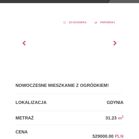
DO SCHOWKA
PORÓWNAJ
NOWOCZESNE MIESZKANIE Z OGRÓDKIEM!
GDY
LOKALIZACJA
GDYNIA
LOK
2
METRAŻ
31.23
m
MET
CENA
CEN
529000.00
PLN