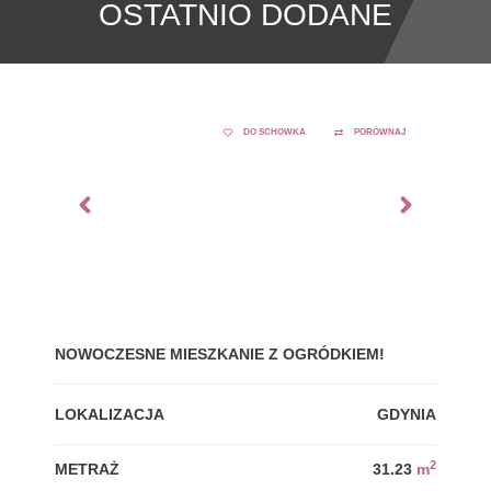
OSTATNIO DODANE
DO SCHOWKA
PORÓWNAJ
NOWOCZESNE MIESZKANIE Z OGRÓDKIEM!
GDY
LOKALIZACJA
GDYNIA
LOK
2
METRAŻ
31.23
m
MET