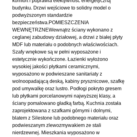
komfort i poprawia efektywność energetyczną
budynku. Drzwi wejściowe to solidny model o
podwyższonym standardzie
bezpieczeństwa.POMIESZCZENIA
WEWNĘTRZNEWewnątrz ściany wykonano z
ceglanej zabudowy działowej, a drzwi z białej płyty
MDF lub materiału o podobnych właściwościach.
Szafy wnękowe są w pełni wyposażone i
estetycznie wykończone. Łazienki wyłożono
wysokiej jakości płytkami ceramicznymi,
wyposażono w podwieszane sanitariaty z
wolnoopadającą deską, kabiny prysznicowe, szafkę
pod umywalkę oraz lustro. Podłogi pokryto gresem
lub płytkami porcelanowymi najwyższej klasy, a
ściany pomalowano gładką farbą. Kuchnia została
zaprojektowana z szafkami górnymi i dolnymi,
blatem z Silestone lub podobnego materiału oraz
podwieszanym zlewozmywakiem ze stali
nierdzewnej. Mieszkania wyposażono w