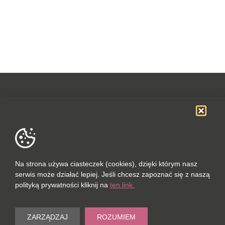
OFERTA
SOCIAL MEDIA
DANE FIRMOWE
Na strona używa ciasteczek (cookies), dzięki którym nasz
serwis może działać lepiej. Jeśli chcesz zapoznać się z naszą
POLUBIONYCH (0 / 10)
polityką prywatności kliknij na
ten link.
PORÓWNAJ (0 / 5)
© 2023
ZARZĄDZAJ
ROZUMIEM
Wyczyść
PORT-REAL ESTATE SP. Z O.O.