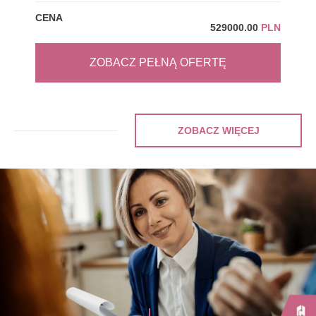
CENA
CEN
529000.00
PLN
ZOBACZ PEŁNĄ OFERTĘ
ZOBACZ WIĘCEJ