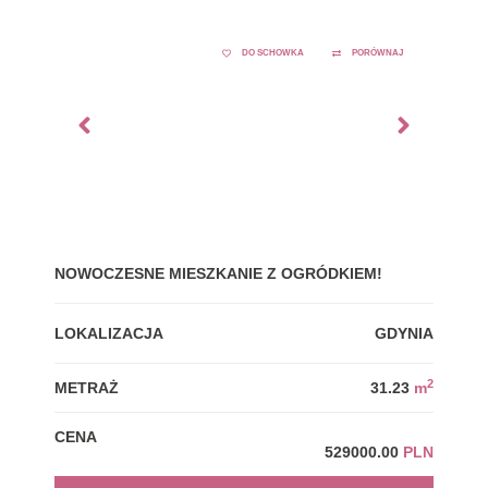
DO SCHOWKA
PORÓWNAJ
NOWOCZESNE MIESZKANIE Z OGRÓDKIEM!
GDY
LOKALIZACJA
GDYNIA
LOK
2
METRAŻ
31.23
m
MET
CENA
CEN
529000.00
PLN