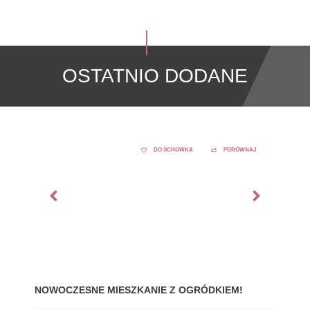
OSTATNIO DODANE
DO SCHOWKA
PORÓWNAJ
NOWOCZESNE MIESZKANIE Z OGRÓDKIEM!
GDY