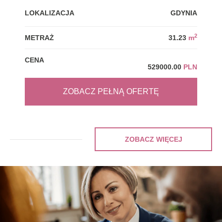
LOKALIZACJA
GDYNIA
LOK
2
METRAŻ
31.23
m
MET
CENA
CEN
529000.00
PLN
ZOBACZ PEŁNĄ OFERTĘ
ZOBACZ WIĘCEJ