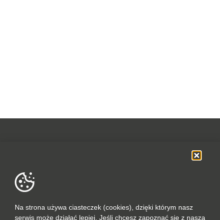
OFERTA
SOCIAL MEDIA
DANE FIRMOWE
Na strona używa ciasteczek (cookies), dzięki którym nasz
serwis może działać lepiej. Jeśli chcesz zapoznać się z naszą