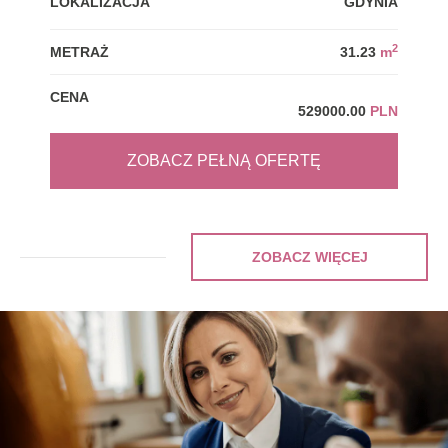
LOKALIZACJA
GDYNIA
LOK
2
METRAŻ
31.23
m
MET
CENA
CEN
529000.00
PLN
ZOBACZ PEŁNĄ OFERTĘ
ZOBACZ WIĘCEJ