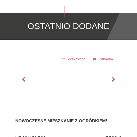
OSTATNIO DODANE
DO SCHOWKA
PORÓWNAJ
NOWOCZESNE MIESZKANIE Z OGRÓDKIEM!
GDY