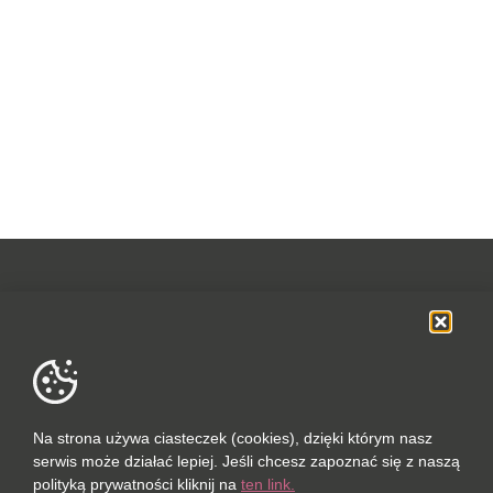
OFERTA
SOCIAL MEDIA
DANE FIRMOWE
Na strona używa ciasteczek (cookies), dzięki którym nasz
serwis może działać lepiej. Jeśli chcesz zapoznać się z naszą
POLUBIONYCH (0 / 10)
polityką prywatności kliknij na
ten link.