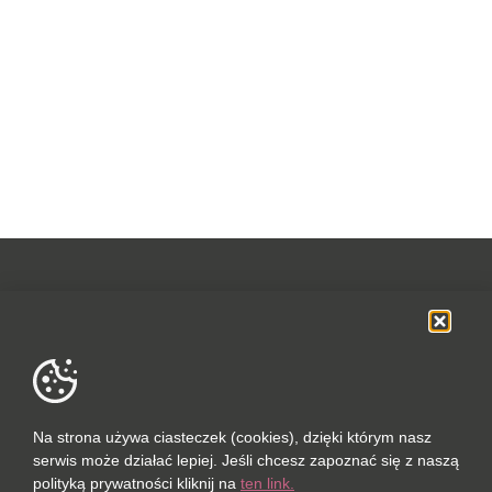
OFERTA
SOCIAL MEDIA
DANE FIRMOWE
Na strona używa ciasteczek (cookies), dzięki którym nasz
serwis może działać lepiej. Jeśli chcesz zapoznać się z naszą
POLUBIONYCH (0 / 10)
polityką prywatności kliknij na
ten link.