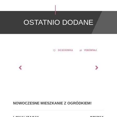
OSTATNIO DODANE
DO SCHOWKA
PORÓWNAJ
NOWOCZESNE MIESZKANIE Z OGRÓDKIEM!
GDY