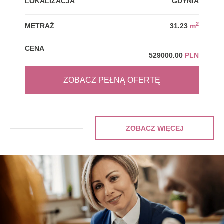
LOKALIZACJA
GDYNIA
LOK
2
METRAŻ
31.23
m
MET
CENA
CEN
529000.00
PLN
ZOBACZ PEŁNĄ OFERTĘ
ZOBACZ WIĘCEJ