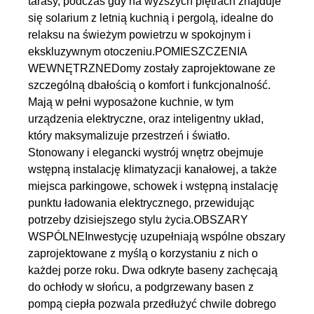
tarasy, podczas gdy na wyższych piętrach znajduje
się solarium z letnią kuchnią i pergolą, idealne do
relaksu na świeżym powietrzu w spokojnym i
ekskluzywnym otoczeniu.POMIESZCZENIA
WEWNĘTRZNEDomy zostały zaprojektowane ze
szczególną dbałością o komfort i funkcjonalność.
Mają w pełni wyposażone kuchnie, w tym
urządzenia elektryczne, oraz inteligentny układ,
który maksymalizuje przestrzeń i światło.
Stonowany i elegancki wystrój wnętrz obejmuje
wstępną instalację klimatyzacji kanałowej, a także
miejsca parkingowe, schowek i wstępną instalację
punktu ładowania elektrycznego, przewidując
potrzeby dzisiejszego stylu życia.OBSZARY
WSPÓLNEInwestycję uzupełniają wspólne obszary
zaprojektowane z myślą o korzystaniu z nich o
każdej porze roku. Dwa odkryte baseny zachęcają
do ochłody w słońcu, a podgrzewany basen z
pompą ciepła pozwala przedłużyć chwile dobrego