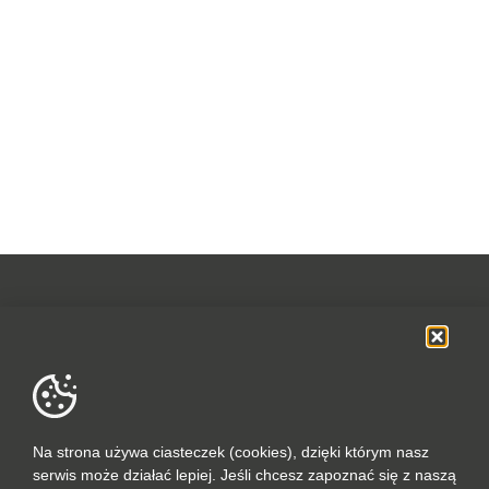
OFERTA
SOCIAL MEDIA
DANE FIRMOWE
Na strona używa ciasteczek (cookies), dzięki którym nasz
serwis może działać lepiej. Jeśli chcesz zapoznać się z naszą
POLUBIONYCH (0 / 10)