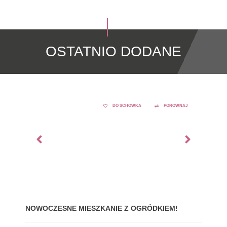
OSTATNIO DODANE
DO SCHOWKA
PORÓWNAJ
NOWOCZESNE MIESZKANIE Z OGRÓDKIEM!
GDY