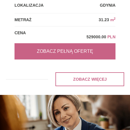
LOKALIZACJA
GDYNIA
LOK
2
METRAŻ
31.23
m
MET
CENA
CEN
529000.00
PLN
ZOBACZ PEŁNĄ OFERTĘ
ZOBACZ WIĘCEJ