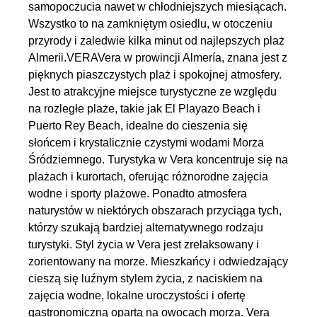
samopoczucia nawet w chłodniejszych miesiącach.
Wszystko to na zamkniętym osiedlu, w otoczeniu
przyrody i zaledwie kilka minut od najlepszych plaż
Almerii.VERAVera w prowincji Almería, znana jest z
pięknych piaszczystych plaż i spokojnej atmosfery.
Jest to atrakcyjne miejsce turystyczne ze względu
na rozległe plaże, takie jak El Playazo Beach i
Puerto Rey Beach, idealne do cieszenia się
słońcem i krystalicznie czystymi wodami Morza
Śródziemnego. Turystyka w Vera koncentruje się na
plażach i kurortach, oferując różnorodne zajęcia
wodne i sporty plażowe. Ponadto atmosfera
naturystów w niektórych obszarach przyciąga tych,
którzy szukają bardziej alternatywnego rodzaju
turystyki. Styl życia w Vera jest zrelaksowany i
zorientowany na morze. Mieszkańcy i odwiedzający
cieszą się luźnym stylem życia, z naciskiem na
zajęcia wodne, lokalne uroczystości i ofertę
gastronomiczną opartą na owocach morza. Vera