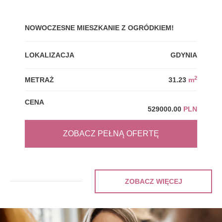
NOWOCZESNE MIESZKANIE Z OGRÓDKIEM!
GDY
LOKALIZACJA
GDYNIA
LOK
2
METRAŻ
31.23
m
MET
CENA
CEN
529000.00
PLN
ZOBACZ PEŁNĄ OFERTĘ
ZOBACZ WIĘCEJ