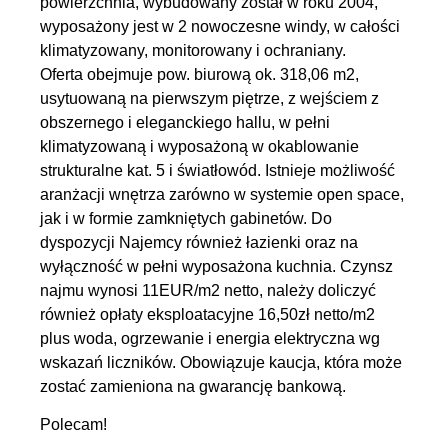
powierzchnia, wybudowany został w roku 2004,
wyposażony jest w 2 nowoczesne windy, w całości
klimatyzowany, monitorowany i ochraniany.
Oferta obejmuje pow. biurową ok. 318,06 m2,
usytuowaną na pierwszym piętrze, z wejściem z
obszernego i eleganckiego hallu, w pełni
klimatyzowaną i wyposażoną w okablowanie
strukturalne kat. 5 i światłowód. Istnieje możliwość
aranżacji wnętrza zarówno w systemie open space,
jak i w formie zamkniętych gabinetów. Do
dyspozycji Najemcy również łazienki oraz na
wyłączność w pełni wyposażona kuchnia. Czynsz
najmu wynosi 11EUR/m2 netto, należy doliczyć
również opłaty eksploatacyjne 16,50zł netto/m2
plus woda, ogrzewanie i energia elektryczna wg
wskazań liczników. Obowiązuje kaucja, która może
zostać zamieniona na gwarancję bankową.
Polecam!