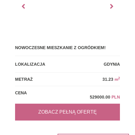
NOWOCZESNE MIESZKANIE Z OGRÓDKIEM!
GDY
LOKALIZACJA
GDYNIA
LOK
2
METRAŻ
31.23
m
MET
CENA
CEN
529000.00
PLN
ZOBACZ PEŁNĄ OFERTĘ