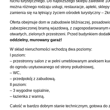
ruchu turystycznego. Do najbliższego sklepu zaledwie 10
można różnego rodzaju usługi, restauracje, apteki, sklepy 
zamienia się na tętniący życiem ośrodek turystyczny – 2
Oferta obejmuje dom w zabudowie bliźniaczej, posadowio
zabezpieczonej bramą wjazdową, z zagospodarowanym og
otwartych, zielonych przestrzeni. Przed budynkiem doda
oddzielny, murowany garaż!
W skład nieruchomości wchodzą dwa poziomy:
I poziom:
– przestronny salon z w pełni umeblowanym aneksem ku
do ogrodu usytuowanego od strony południowej,
– WC,
– przedpokój z zabudową.
II poziom:
– 3 wygodne sypialnie,
– łazienka z wanną.
Całość w bardzo dobrym stanie technicznym, gotowa do 