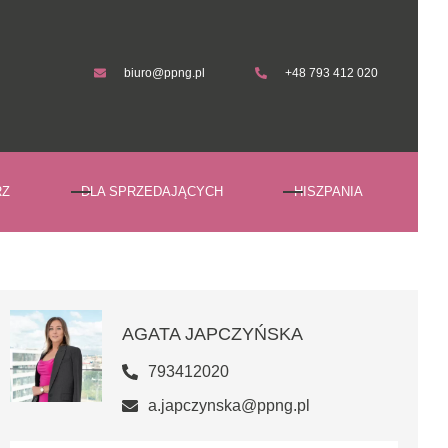
biuro@ppng.pl
+48 793 412 020
biuro@ppng.pl
+48 793 412 020
RZ
DLA SPRZEDAJĄCYCH
HISZPANIA
AGATA JAPCZYŃSKA
793412020
a.japczynska@ppng.pl