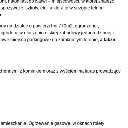
0m, natomiast do Karwi – miejscowości, w której znaleźć
spożywcze, szkoły, etc., a która to w sezonie letnim
km.
ny na działce o powierzchni 770m2, ogrodzonej,
rodem, w otoczeniu niskiej zabudowy jednorodzinnej i
tkowe miejsca parkingowe na zamkniętym terenie,
a także
chennym, z kominkiem oraz z wyściem na taras prowadzący
zamieszkania. Ogrzewanie gazowe, w oknach rolety