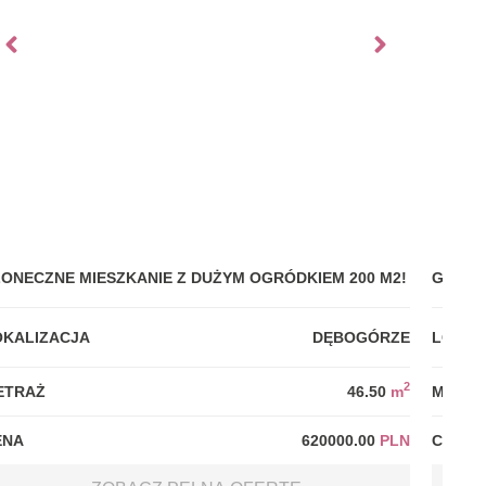
ŁONECZNE MIESZKANIE Z DUŻYM OGRÓDKIEM 200 M2!
GDYNI
OKALIZACJA
DĘBOGÓRZE
LOKAL
2
ETRAŻ
46.50
m
METRA
ENA
620000.00
PLN
CENA