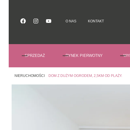
O NAS
KONTAKT
O NAS
KONTAKT
SPRZEDAŻ
RYNEK PIERWOTNY
WY
NIERUCHOMOŚCI
DOM Z DUŻYM OGRODEM, 2,5KM OD PLAŻY.